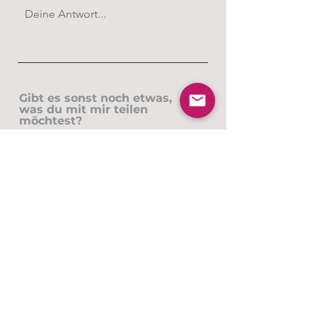
Gibt es sonst noch etwas,
was du mit mir teilen
möchtest?
TRE® ANDEREN BEIBRINGEN
Ich erkenne an, dass ich kein
zertifizierter Anbieter von TRE®
bin, nachdem ich an Einzel- oder
Gruppensitzungen teilgenommen
habe, und daher nicht darin
ausgebildet bin, anderen