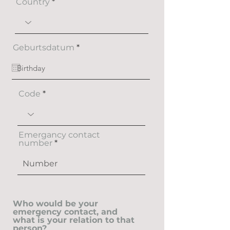
Country
r
Geburtsdatum
*
e
q
u
i
r
Code
e
d
Emergancy contact
number
Who would be your
emergency contact, and
what is your relation to that
person?