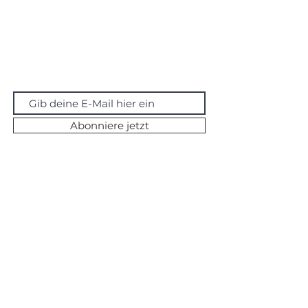
SABEL
YOGA &
WELL-BEING
Abonniere jetzt
TELEFON
IN
+91 888 98 562 99
CH
+41 79 775 35 48
EMAIL
welcome@sabel-
wellbeing.com