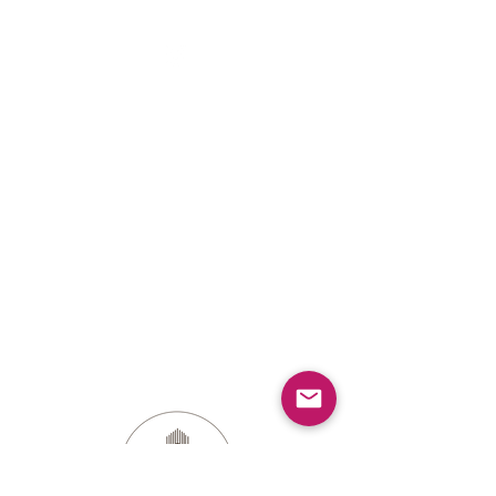
KONTAKT
Isabelle Karan
Flame of the Forest Safari Lodge
Kuthwahi-Vilage
Kanha Nationalpark, Post office Rata
Madhya Pradesh – 481768
Indien
Rückgaberecht
Datenschutz-Bestimmungen
Geschäftsbedingungen